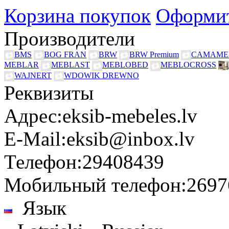
Корзина покупок
Оформит
Производители
BMS
BOG FRAN
BRW
BRW Premium
CAMAME
MEBLAR
MEBLAST
MEBLOBED
MEBLOCROSS
WAJNERT
WDOWIK DREWNO
Реквизиты
Адрес:
eksib-mebeles.lv
E-Mail:
eksib@inbox.lv
Телефон:
29408439
Мобильный телефон:
2697
Язык