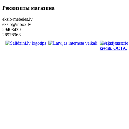
Реквизиты магазина
eksib-mebeles.lv
eksib@inbox.lv
29408439
26976963
Akcijas, atrie
krediti, OCTA,
Kasko, viesnica
letas aviobiletes
taksi, interneta
veikali