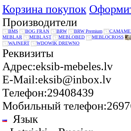
Корзина покупок
Оформит
Производители
BMS
BOG FRAN
BRW
BRW Premium
CAMAME
MEBLAR
MEBLAST
MEBLOBED
MEBLOCROSS
WAJNERT
WDOWIK DREWNO
Реквизиты
Адрес:
eksib-mebeles.lv
E-Mail:
eksib@inbox.lv
Телефон:
29408439
Мобильный телефон:
2697
Язык