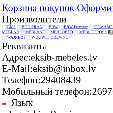
Корзина покупок
Оформит
Производители
BMS
BOG FRAN
BRW
BRW Premium
CAMAME
MEBLAR
MEBLAST
MEBLOBED
MEBLOCROSS
WAJNERT
WDOWIK DREWNO
Реквизиты
Адрес:
eksib-mebeles.lv
E-Mail:
eksib@inbox.lv
Телефон:
29408439
Мобильный телефон:
2697
Язык