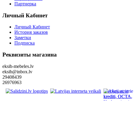
Партнерка
Личный Кабинет
Личный Кабинет
История заказов
Заметки
Подписка
Реквизиты магазина
eksib-mebeles.lv
eksib@inbox.lv
29408439
26976963
Akcijas, atrie
krediti, OCTA,
Kasko, viesnica
letas aviobiletes
taksi, interneta
veikali