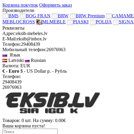
Корзина покупок
Оформить заказ
Производители
BMS
BOG FRAN
BRW
BRW Premium
CAMAME
MEBLOCROSS
MLMEBLE
PIASKI
POLIJA
SIGNA
Реквизиты
Адрес:
eksib-mebeles.lv
E-Mail:
eksib@inbox.lv
Телефон:
29408439
Мобильный телефон:
26976963
Язык
Latviski
Russian
Валюта: EUR
€ - Euro
$ - US Dollar
р. - Рубль
Телефон:
29408439
26976963
Товаров: 0 шт. На сумму: 0.00€
Ваша корзина пуста!