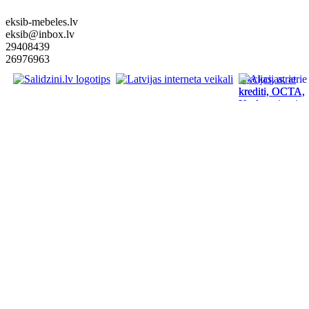
eksib-mebeles.lv
eksib@inbox.lv
29408439
26976963
Akcijas, atrie
krediti, OCTA,
Kasko, viesnica
letas aviobiletes
taksi, interneta
veikali