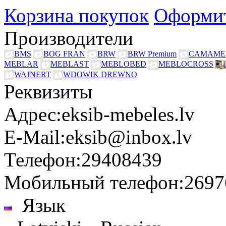
Корзина покупок
Оформит
Производители
BMS
BOG FRAN
BRW
BRW Premium
CAMAME
MEBLAR
MEBLAST
MEBLOBED
MEBLOCROSS
WAJNERT
WDOWIK DREWNO
Реквизиты
Адрес:
eksib-mebeles.lv
E-Mail:
eksib@inbox.lv
Телефон:
29408439
Мобильный телефон:
2697
Язык