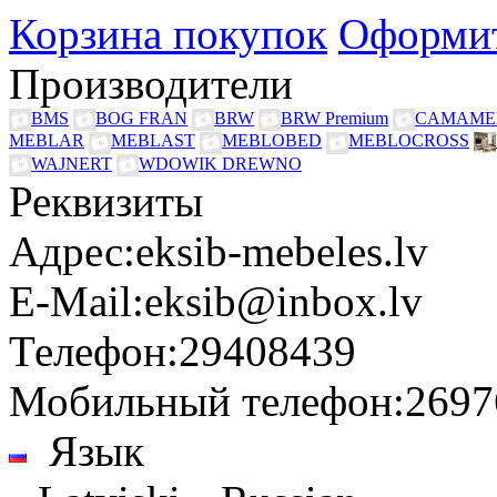
Корзина покупок
Оформит
Производители
BMS
BOG FRAN
BRW
BRW Premium
CAMAME
MEBLAR
MEBLAST
MEBLOBED
MEBLOCROSS
WAJNERT
WDOWIK DREWNO
Реквизиты
Адрес:
eksib-mebeles.lv
E-Mail:
eksib@inbox.lv
Телефон:
29408439
Мобильный телефон:
2697
Язык