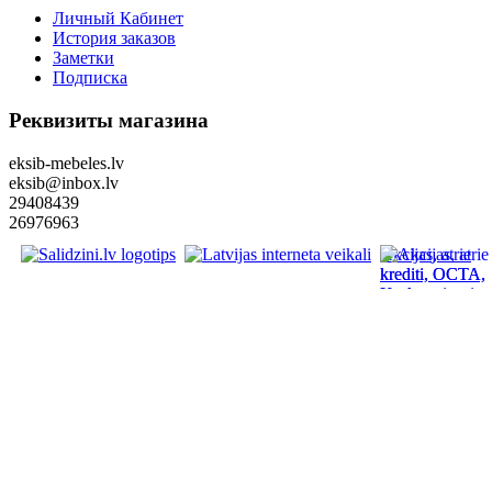
Личный Кабинет
История заказов
Заметки
Подписка
Реквизиты магазина
eksib-mebeles.lv
eksib@inbox.lv
29408439
26976963
Akcijas, atrie
krediti, OCTA,
Kasko, viesnica
letas aviobiletes
taksi, interneta
veikali