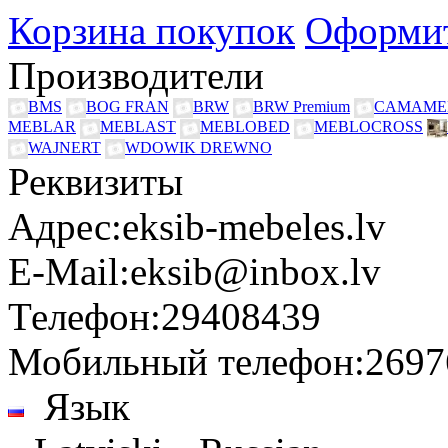
Корзина покупок
Оформит
Производители
BMS
BOG FRAN
BRW
BRW Premium
CAMAME
MEBLAR
MEBLAST
MEBLOBED
MEBLOCROSS
WAJNERT
WDOWIK DREWNO
Реквизиты
Адрес:
eksib-mebeles.lv
E-Mail:
eksib@inbox.lv
Телефон:
29408439
Мобильный телефон:
2697
Язык