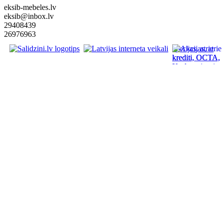
eksib-mebeles.lv
eksib@inbox.lv
29408439
26976963
Akcijas, atrie
krediti, OCTA,
Kasko, viesnica
letas aviobiletes
taksi, interneta
veikali