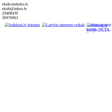
eksib-mebeles.lv
eksib@inbox.lv
29408439
26976963
Akcijas, atrie
krediti, OCTA,
Kasko, viesnica
letas aviobiletes
taksi, interneta
veikali