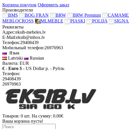
Корзина покупок
Оформить заказ
Производители
BMS
BOG FRAN
BRW
BRW Premium
CAMAME
MEBLOCROSS
MLMEBLE
PIASKI
POLIJA
SIGNA
Реквизиты
Адрес:
eksib-mebeles.lv
E-Mail:
eksib@inbox.lv
Телефон:
29408439
Мобильный телефон:
26976963
Язык
Latviski
Russian
Валюта: EUR
€ - Euro
$ - US Dollar
р. - Рубль
Телефон:
29408439
26976963
Товаров: 0 шт. На сумму: 0.00€
Ваша корзина пуста!