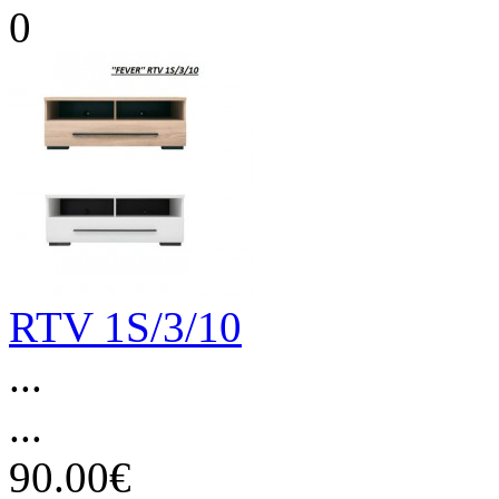
RTV 1S/3/10
...
...
90.00€