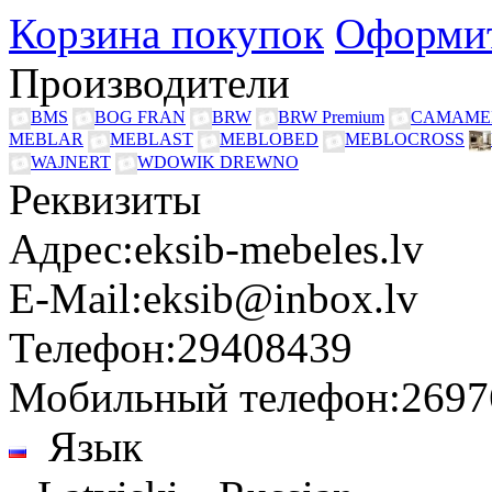
Корзина покупок
Оформит
Производители
BMS
BOG FRAN
BRW
BRW Premium
CAMAME
MEBLAR
MEBLAST
MEBLOBED
MEBLOCROSS
WAJNERT
WDOWIK DREWNO
Реквизиты
Адрес:
eksib-mebeles.lv
E-Mail:
eksib@inbox.lv
Телефон:
29408439
Мобильный телефон:
2697
Язык