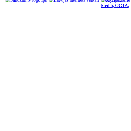
Akcijas, atrie
krediti, OCTA,
Kasko, viesnica
letas aviobiletes
taksi, interneta
veikali