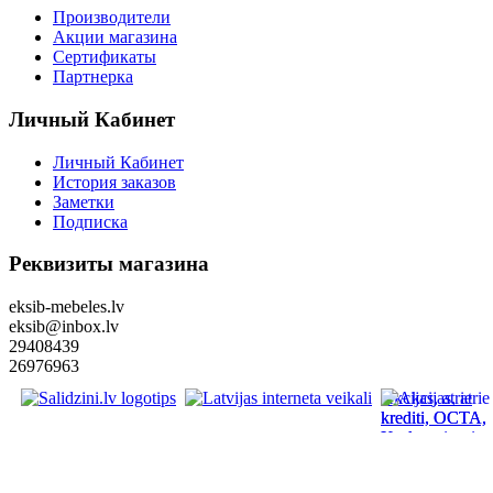
Производители
Акции магазина
Сертификаты
Партнерка
Личный Кабинет
Личный Кабинет
История заказов
Заметки
Подписка
Реквизиты магазина
eksib-mebeles.lv
eksib@inbox.lv
29408439
26976963
Akcijas, atrie
krediti, OCTA,
Kasko, viesnica
letas aviobiletes
taksi, interneta