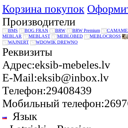
Корзина покупок
Оформит
Производители
BMS
BOG FRAN
BRW
BRW Premium
CAMAME
MEBLAR
MEBLAST
MEBLOBED
MEBLOCROSS
WAJNERT
WDOWIK DREWNO
Реквизиты
Адрес:
eksib-mebeles.lv
E-Mail:
eksib@inbox.lv
Телефон:
29408439
Мобильный телефон:
2697
Язык