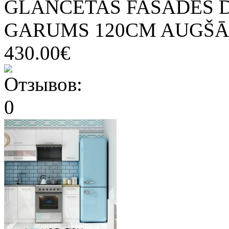
GLANCĒTAS FASĀDES 
GARUMS 120CM AUGŠĀS
430.00€