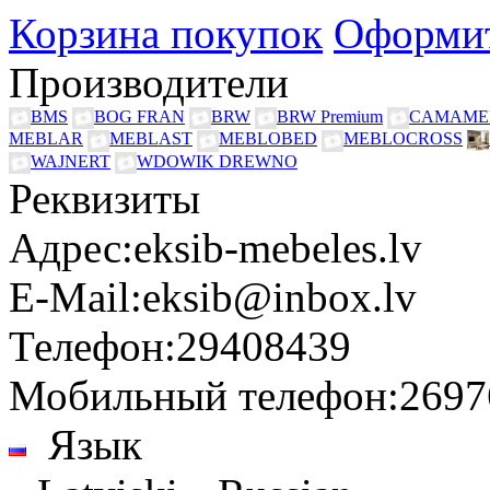
Корзина покупок
Оформит
Производители
BMS
BOG FRAN
BRW
BRW Premium
CAMAME
MEBLAR
MEBLAST
MEBLOBED
MEBLOCROSS
WAJNERT
WDOWIK DREWNO
Реквизиты
Адрес:
eksib-mebeles.lv
E-Mail:
eksib@inbox.lv
Телефон:
29408439
Мобильный телефон:
2697
Язык