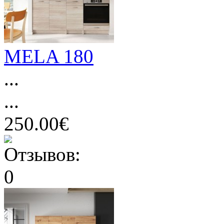
MELA 180
...
...
250.00€