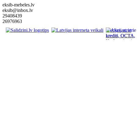
eksib-mebeles.lv
eksib@inbox.lv
29408439
26976963
Akcijas, atrie
krediti, OCTA,
Kasko, viesnica
letas aviobiletes
taksi, interneta
veikali