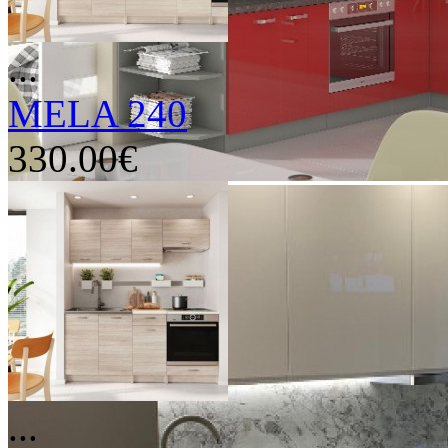
...
MELA 240
330.00€
...