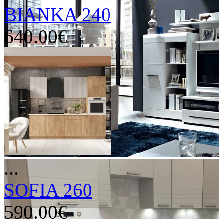
BIANKA 240
640.00€
...
SOFIA 260
590.00€