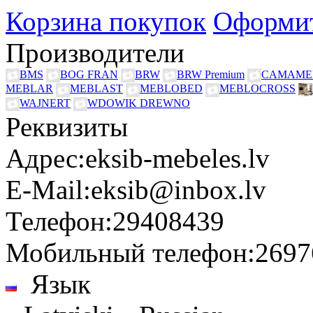
Корзина покупок
Оформит
Производители
BMS
BOG FRAN
BRW
BRW Premium
CAMAME
MEBLAR
MEBLAST
MEBLOBED
MEBLOCROSS
WAJNERT
WDOWIK DREWNO
Реквизиты
Адрес:
eksib-mebeles.lv
E-Mail:
eksib@inbox.lv
Телефон:
29408439
Мобильный телефон:
2697
Язык